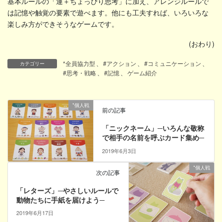
基本ルールの「運＋ちょっぴり思考」に加え、アレンジルールで
は記憶や触覚の要素で遊べます。他にも工夫すれば、いろいろな
楽しみ方ができそうなゲームです。
(おわり)
*全員協力型
、
#アクション
、
#コミュニケーション
、
カテゴリー
#思考・戦略
、
#記憶
、
ゲーム紹介
*個人戦
前の記事
「ニックネーム」─いろんな敬称
で相手の名前を呼ぶカード集め─
2019年6月3日
*個人戦
次の記事
「レターズ」─やさしいルールで
動物たちに手紙を届けよう─
2019年6月17日