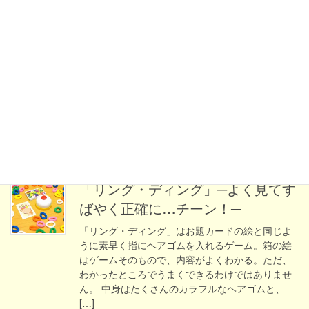
ます。 中身は大きなワニのコマが１つと、７種類 […]
「ハゲタカのえじき」─限られたカ
ードをいつ使う？数字じゃんけん
の心理戦─
「ハゲタカのえじき」は、数字カードを使ったじゃんけんのよう
なゲーム。ただし、じゃんけんとは言っても心理の読み合いや勝
負どころの駆け引きが盛り込まれていて、一筋縄ではいきませ
ん。 中身は、１から15までの手札用数字カードセ […]
「リング・ディング」─よく見てす
ばやく正確に…チーン！─
「リング・ディング」はお題カードの絵と同じよ
うに素早く指にヘアゴムを入れるゲーム。箱の絵
はゲームそのもので、内容がよくわかる。ただ、
わかったところでうまくできるわけではありませ
ん。 中身はたくさんのカラフルなヘアゴムと、
[…]