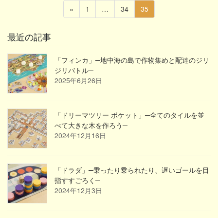
投
固
固
固
«
1
…
34
35
稿
定
定
定
ペ
ペ
ペ
の
最近の記事
ー
ー
ー
ペ
ジ
ジ
ジ
ー
「フィンカ」─地中海の島で作物集めと配達のジリ
ジリバトル─
ジ
2025年6月26日
送
り
「ドリーマツリー ポケット」─全てのタイルを並
べて大きな木を作ろう─
2024年12月16日
「ドラダ」─乗ったり乗られたり、遅いゴールを目
指すすごろく─
2024年12月3日