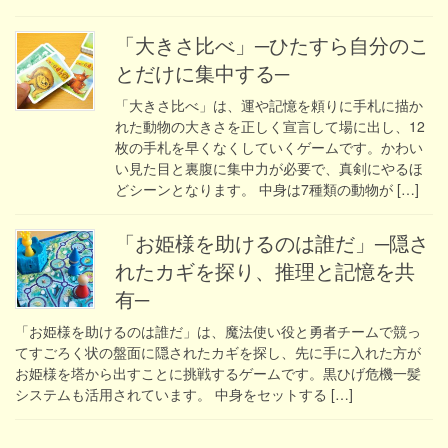
「大きさ比べ」─ひたすら自分のこ
とだけに集中する─
「大きさ比べ」は、運や記憶を頼りに手札に描か
れた動物の大きさを正しく宣言して場に出し、12
枚の手札を早くなくしていくゲームです。かわい
い見た目と裏腹に集中力が必要で、真剣にやるほ
どシーンとなります。 中身は7種類の動物が […]
「お姫様を助けるのは誰だ」─隠さ
れたカギを探り、推理と記憶を共
有─
「お姫様を助けるのは誰だ」は、魔法使い役と勇者チームで競っ
てすごろく状の盤面に隠されたカギを探し、先に手に入れた方が
お姫様を塔から出すことに挑戦するゲームです。黒ひげ危機一髪
システムも活用されています。 中身をセットする […]