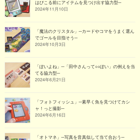
はびこる前にアイテムを見つけ出す協力型─
2024年11月10日
「魔法のクリスタル」─カードやコマをうまく選ん
でゴールを目指そう─
2024年10月3日
「ぽいよね」─「田中さんって○○ぽい」の例えを当
てる協力型─
2024年6月21日
「フォトフィッシュ」─素早く魚を見つけてカシ
ャ！っと撮影─
2024年6月16日
「オトマネ」─写真を音真似して当て合おう─