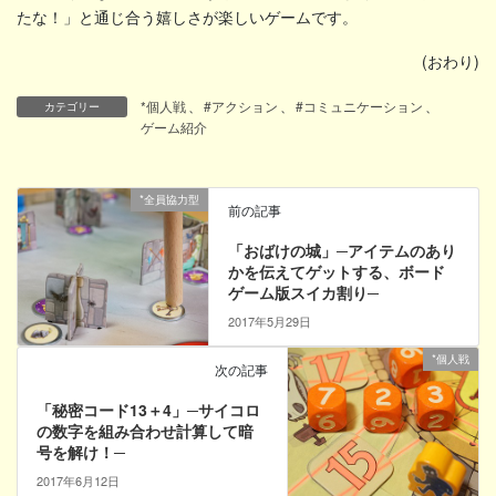
たな！」と通じ合う嬉しさが楽しいゲームです。
(おわり)
*個人戦
、
#アクション
、
#コミュニケーション
、
カテゴリー
ゲーム紹介
*全員協力型
前の記事
「おばけの城」─アイテムのあり
かを伝えてゲットする、ボード
ゲーム版スイカ割り─
2017年5月29日
*個人戦
次の記事
「秘密コード13＋4」─サイコロ
の数字を組み合わせ計算して暗
号を解け！─
2017年6月12日