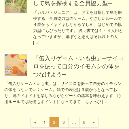
して島を探検する全員協力型─
「カルバ・ジュニア」は、お宝を目指して島を探
検する、全員協力型のゲーム。やさしいルールで
４歳からドキドキしながら楽しめ、はじめての協
力型にもぴったりです。 説明書では１～４人用と
なっていますが、遊ぼうと思えばそれ以上の人
[…]
「缶入りゲーム・いも虫」─サイコ
ロを振って自分のイモムシの体を
つなげよう─
「缶入りゲーム・いも虫」は、サイコロを振って自分のイモムシ
の体をつないでいくゲーム。箱での表記は３歳からとなってお
り、運のドキドキを楽しみながらゲームの基本を味わえます。応
用ルールでは記憶もポイントになってきて、ちょっぴ […]
投
固
固
固
固
«
1
2
3
…
8
»
定
定
定
定