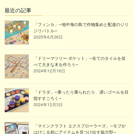
稿
ペ
ペ
ペ
ペ
の
最近の記事
ー
ー
ー
ー
ペ
ジ
ジ
ジ
ジ
ー
「フィンカ」─地中海の島で作物集めと配達のジリ
ジリバトル─
ジ
2025年6月26日
送
り
「ドリーマツリー ポケット」─全てのタイルを並
べて大きな木を作ろう─
2024年12月16日
「ドラダ」─乗ったり乗られたり、遅いゴールを目
指すすごろく─
2024年12月3日
「マインクラフト エクスプローラーズ」─モブが
はびこる前にアイテムを見つけ出す協力型─