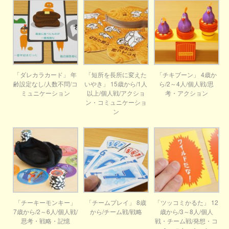
「ダレカラカード」 年
「短所を長所に変えた
「チキブーン」 4歳か
齢設定なし/人数不問/コ
いやき」 15歳から/1人
ら/2～4人/個人戦/思
ミュニケーション
以上/個人戦/アクショ
考・アクション
ン・コミュニケーショ
ン
「チーキーモンキー」
「チームプレイ」 8歳
「ツッコミかるた」 12
7歳から/2～6人/個人戦/
から/チーム戦/戦略
歳から/3～8人/個人
思考・戦略・記憶
戦・チーム戦/発想・コ