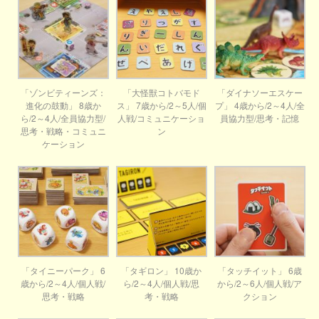
「ゾンビティーンズ：
「大怪獣コトバモド
「ダイナソーエスケー
進化の鼓動」 8歳か
ス」 7歳から/2～5人/個
プ」 4歳から/2～4人/全
ら/2～4人/全員協力型/
人戦/コミュニケーショ
員協力型/思考・記憶
思考・戦略・コミュニ
ン
ケーション
「タイニーパーク」 6
「タギロン」 10歳か
「タッチイット」 6歳
歳から/2～4人/個人戦/
ら/2～4人/個人戦/思
から/2～6人/個人戦/ア
思考・戦略
考・戦略
クション