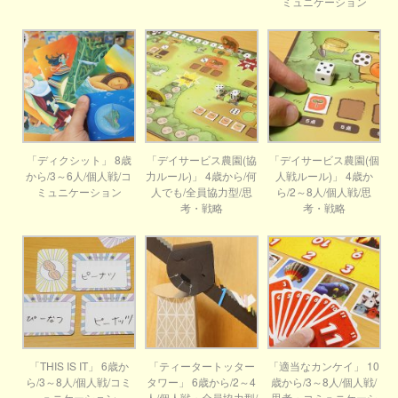
ミュニケーション
「ディクシット」 8歳
「デイサービス農園(協
「デイサービス農園(個
から/3～6人/個人戦/コ
力ルール)」 4歳から/何
人戦ルール)」 4歳か
ミュニケーション
人でも/全員協力型/思
ら/2～8人/個人戦/思
考・戦略
考・戦略
「THIS IS IT」 6歳か
「ティータートッター
「適当なカンケイ」 10
ら/3～8人/個人戦/コミ
タワー」 6歳から/2～4
歳から/3～8人/個人戦/
ュニケーション
人/個人戦・全員協力型/
思考・コミュニケーシ