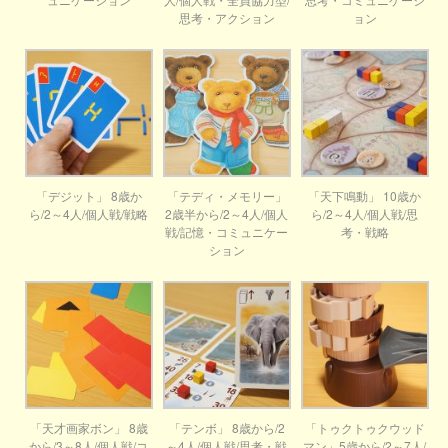
思考・アクション
ョン
「デジット」 8歳か
「テディ・メモリー」
「天下鳴動」 10歳か
ら/2～4人/個人戦/戦略
2歳半から/2～4人/個人
ら/2～4人/個人戦/思
戦/記憶・コミュニケー
考・戦略
ション
「天才画家ボン」 8歳
「テンボ」 8歳から/2
「トゥクトゥクウッド
から/3～8人/個人戦/コ
～4人/個人戦/思考・戦
マン」5歳から/2～7人/