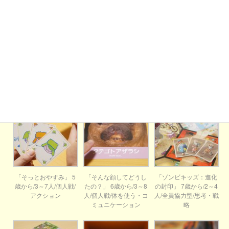
「セットカードゲー
「背中を歩くのどなた
「ZENタイル ベーシッ
ム」 6歳から/1～20人/
です」 6歳から/2～5人/
ク」 12歳から/1～4人/
個人戦/アクション
個人戦/コミュニケーシ
個人戦/想像・コミュニ
ョン
ケーション
「そっとおやすみ」 5
「そんな顔してどうし
「ゾンビキッズ：進化
歳から/3～7人/個人戦/
たの？」 6歳から/3～8
の封印」 7歳から/2～4
アクション
人/個人戦/体を使う・コ
人/全員協力型/思考・戦
ミュニケーション
略